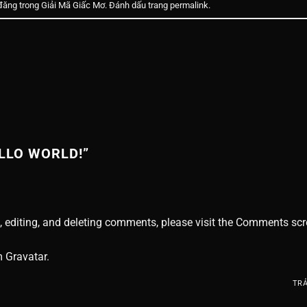
đăng trong
Giải Mã Giấc Mơ
. Đánh dấu trang
permalink
.
LLO WORLD!
”
, editing, and deleting comments, please visit the Comments sc
m
Gravatar
.
TRẢ