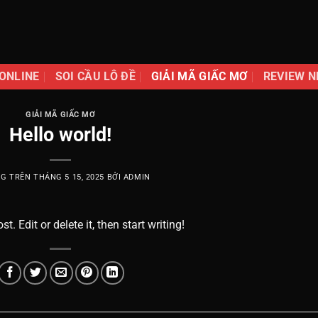
 ONLINE
SOI CẦU LÔ ĐỀ
GIẢI MÃ GIẤC MƠ
REVIEW N
GIẢI MÃ GIẤC MƠ
Hello world!
NG TRÊN
THÁNG 5 15, 2025
BỞI
ADMIN
. Edit or delete it, then start writing!