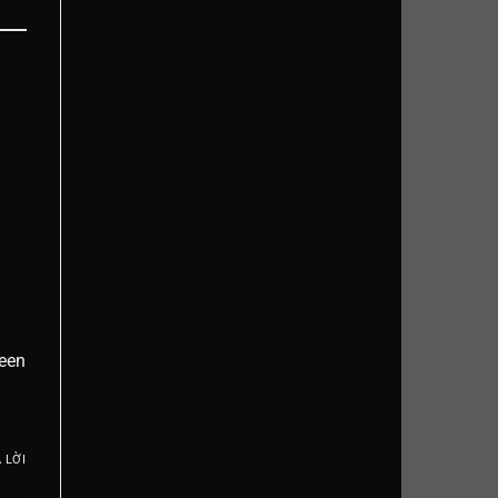
reen
 LỜI