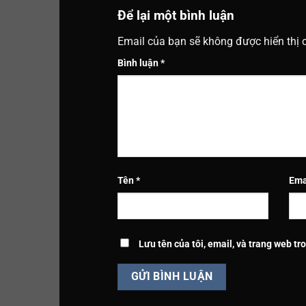
Để lại một bình luận
Email của bạn sẽ không được hiển thị 
Bình luận
*
Tên
*
Ema
Lưu tên của tôi, email, và trang web tro