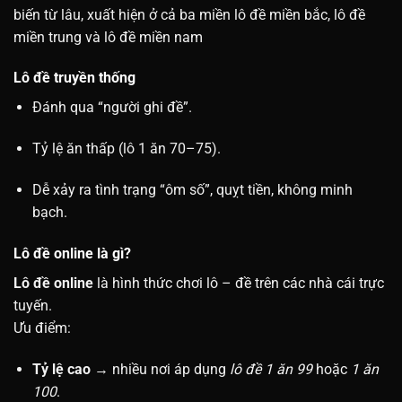
biến từ lâu, xuất hiện ở cả ba miền lô đề miền bắc, lô đề
miền trung và lô đề miền nam
Lô đề truyền thống
Đánh qua “người ghi đề”.
Tỷ lệ ăn thấp (lô 1 ăn 70–75).
Dễ xảy ra tình trạng “ôm số”, quỵt tiền, không minh
bạch.
Lô đề online là gì?
Lô đề online
là hình thức chơi lô – đề trên các nhà cái trực
tuyến.
Ưu điểm:
Tỷ lệ cao
→ nhiều nơi áp dụng
lô đề 1 ăn 99
hoặc
1 ăn
100
.