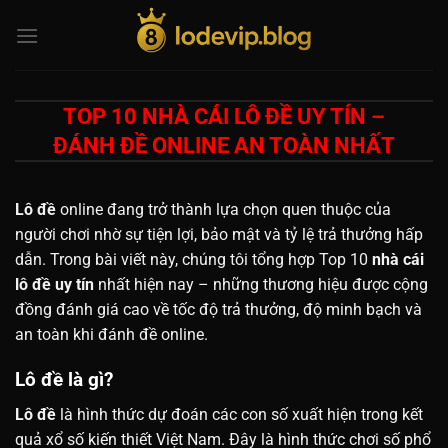
Chuyển
đến
nội
dung
TOP 10 NHÀ CÁI LÔ ĐỀ UY TÍN –
ĐÁNH ĐỀ ONLINE AN TOÀN NHẤT
Lô đề
online đang trở thành lựa chọn quen thuộc của
người chơi nhờ sự tiện lợi, bảo mật và tỷ lệ trả thưởng hấp
dẫn. Trong bài viết này, chúng tôi tổng hợp Top 10
nhà cái
lô đề uy tín
nhất hiện nay – những thương hiệu được cộng
đồng đánh giá cao về tốc độ trả thưởng, độ minh bạch và
an toàn khi đánh đề online.
Lô đề là gì?
Lô đề
là hình thức dự đoán các con số xuất hiện trong kết
quả xổ số kiến thiết Việt Nam. Đây là hình thức chơi số phổ