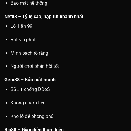
Bảo mật hệ thống
Net88 – Tỷ lệ cao, nạp rút nhanh nhất
Lô 1 ăn 99
Rút < 5 phút
Minh bạch rõ ràng
Người chơi phản hồi tốt
Gem88 – Bảo mật mạnh
SSL + chống DDoS
Không chậm tiền
Kho lô đề phong phú
Big88 – Giao diện thân thiện