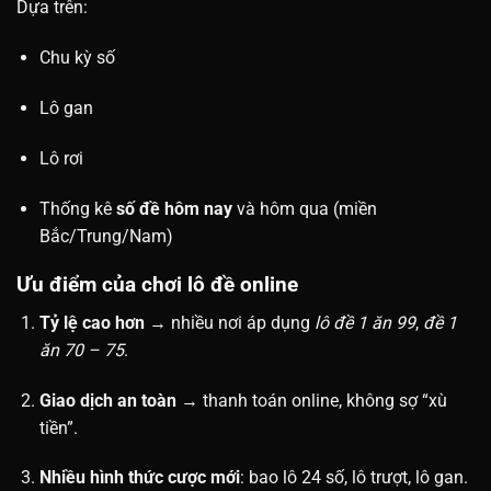
Dựa trên:
Chu kỳ số
Lô gan
Lô rơi
Thống kê
số đề hôm nay
và hôm qua (miền
Bắc/Trung/Nam)
Ưu điểm của chơi lô đề online
Tỷ lệ cao hơn
→ nhiều nơi áp dụng
lô đề 1 ăn 99
,
đề 1
ăn 70 – 75
.
Giao dịch an toàn
→ thanh toán online, không sợ “xù
tiền”.
Nhiều hình thức cược mới
: bao lô 24 số, lô trượt, lô gan.